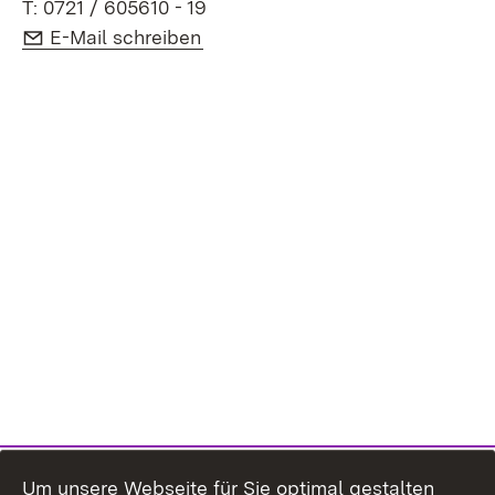
T: 0721 / 605610 - 19
E-Mail:
(Öffnet in neuem Fenster)
E-Mail schreiben
Um unsere Webseite für Sie optimal gestalten