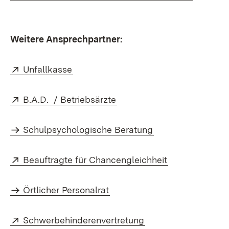
Weitere Ansprechpartner:
Extern:
(Öffnet in neuem Fenster)
Unfallkasse
Extern:
(Öffnet in neuem Fenster)
B.A.D. / Betriebsärzte
Extern:
(Öffnet in neuem 
Schulpsychologische Beratung
Extern:
(Öffnet in neu
Beauftragte für Chancengleichheit
Extern:
(Öffnet in neuem Fenster)
Örtlicher Personalrat
Extern:
(Öffnet in neuem Fe
Schwerbehinderenvertretung