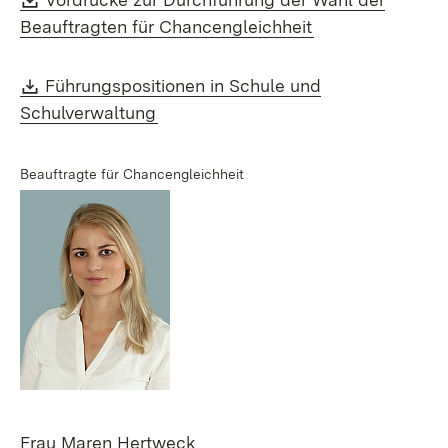
(Öffnet in neuem
Beauftragten für Chancengleichheit
Download:
Führungspositionen in Schule und
(Öffnet in neuem Fenster)
Schulverwaltung
Beauftragte für Chancengleichheit
Frau Maren Hertweck