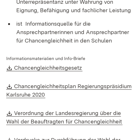
Unterrepräsentanz unter Wahrung von
Eignung, Befähigung und fachlicher Leistung
ist Informationsquelle für die
Ansprechpartnerinnen und Ansprechpartner
für Chancengleichheit in den Schulen
Informationsmaterialien und Info-Briefe
Download:
(Öffnet in neuem Fenst
Chancengleichheitsgesetz
Download:
Chancengleichheitsplan Regierungspräsidium
(Öffnet in neuem Fenster)
Karlsruhe 2020
Download:
Verordnung der Landesregierung über die
(Öffne
Wahl der Beauftragten für Chancengleichheit
Download:
Vordrucke zur Durchführung der Wahl der