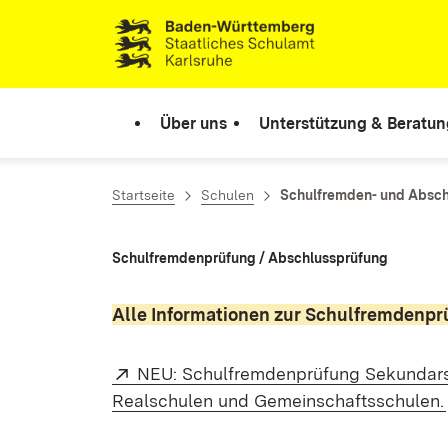
Zum Inhalt springen
Link zur Startseite
Über uns
Unterstützung & Beratun
Startseite
Schulen
Schulfremden- und Absc
Schulfremdenprüfung​ / Abschlussprüfung
Alle Informationen zur Schulfremdenpr
Extern:
NEU: Schulfremdenprüfung Sekundarst
Realschulen und Gemeinschaftsschulen.