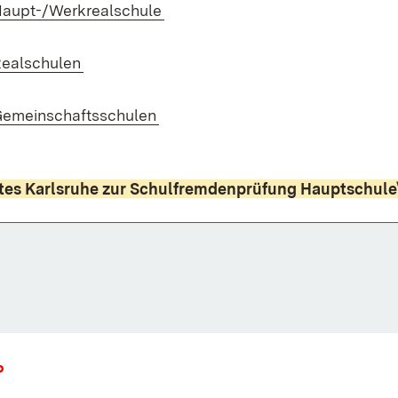
(Öffnet in neuem Fenster)
Haupt-/Werkrealschule
(Öffnet in neuem Fenster)
Realschulen
(Öffnet in neuem Fenster)
Gemeinschaftsschulen
mtes Karlsruhe zur Schulfremdenprüfung Hauptschul
Fenster)
P