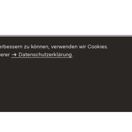
erbessern zu können, verwenden wir Cookies.
serer
Datenschutzerklärung
.
haltsübersicht
Kontakt
Impressum
Datenschutz
Benut