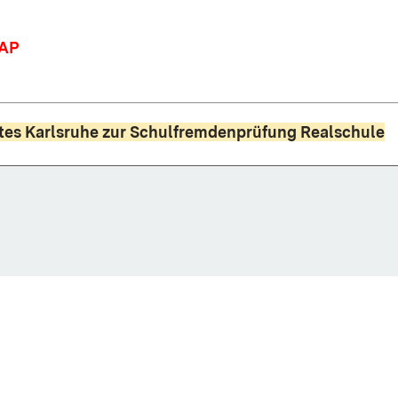
SAP
tes Karlsruhe zur Schulfremdenprüfung Realschule
nster)