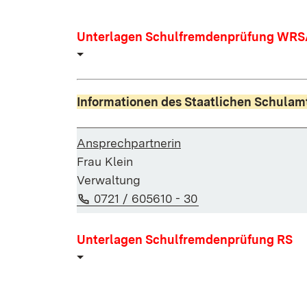
Unterlagen Schulfremdenprüfung WR
Informationen des Staatlichen Schulam
Ansprechpartnerin
Frau Klein
Verwaltung
Telefon:
(Öffnet in neuem Fe
0721 / 605610 - 30
Unterlagen Schulfremdenprüfung RS