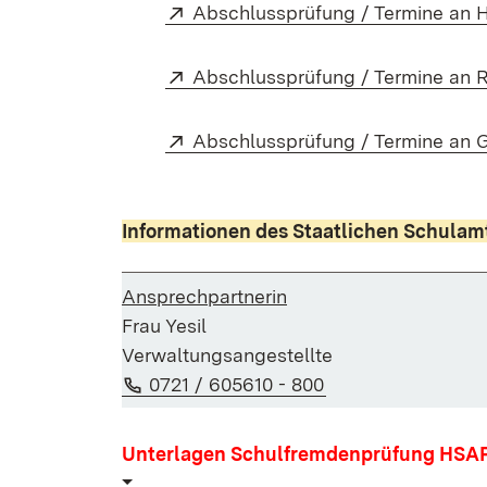
Extern:
Abschlussprüfung / Termine an 
Extern:
Abschlussprüfung / Termine an 
Extern:
Abschlussprüfung / Termine an 
Informationen des Staatlichen Schula
Ansprechpartnerin
Frau Yesil
Verwaltungsangestellte
Telefon:
(Öffnet in neuem 
0721 / 605610 - 800
Unterlagen Schulfremdenprüfung HSA