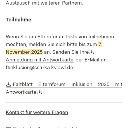
Austausch mit weiteren Partnern.
Teilnahme
Wenn Sie am Elternforum Inklusion teilnehmen
möchten, melden Sie sich bitte bis zum
7.
Download:
November 2025
an. Senden Sie Ihre
(Öffnet in neuem Fenst
Anmeldung mit Antwortkarte
per E-Mail an:
ftinklusion@ssa-ka.kv.bwl.de
Download:
Faltblatt Elternforum Inklusion 2025 mit
(Öffnet in neuem Fenster)
Download:
(Öffnet in neuem Fenster)
Antwortkarte
Kontakt für weitere Fragen