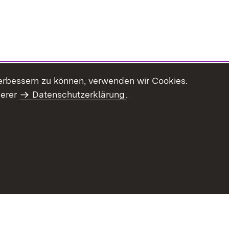
erbessern zu können, verwenden wir Cookies.
serer
Datenschutzerklärung
.
haltsübersicht
Kontakt
Impressum
Datenschutz
Benut