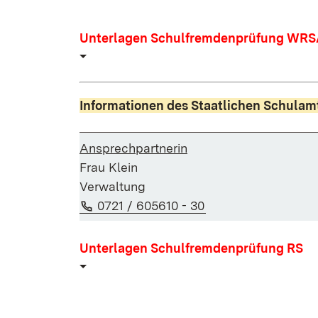
Unterlagen Schulfremdenprüfung WR
Informationen des Staatlichen Schulam
Ansprechpartnerin
Frau Klein
Verwaltung
Telefon:
(Öffnet in neuem Fe
0721 / 605610 - 30
Unterlagen Schulfremdenprüfung RS