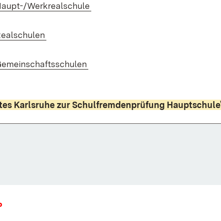
(Öffnet in neuem Fenster)
Haupt-/Werkrealschule
(Öffnet in neuem Fenster)
Realschulen
(Öffnet in neuem Fenster)
Gemeinschaftsschulen
mtes Karlsruhe zur Schulfremdenprüfung Hauptschul
Fenster)
P