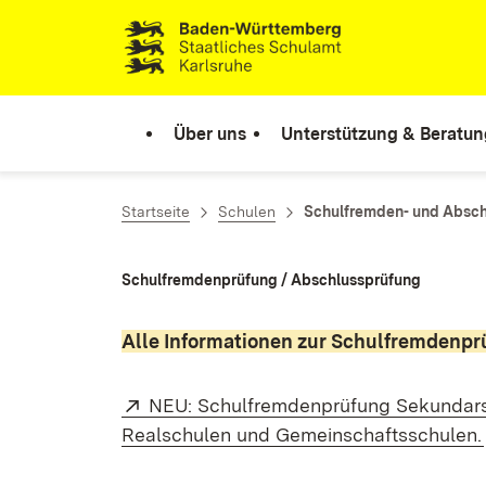
Zum Inhalt springen
Link zur Startseite
Über uns
Unterstützung & Beratun
Startseite
Schulen
Schulfremden- und Absc
Schulfremdenprüfung​ / Abschlussprüfung
Alle Informationen zur Schulfremdenpr
Extern:
NEU: Schulfremdenprüfung Sekundarst
Realschulen und Gemeinschaftsschulen.