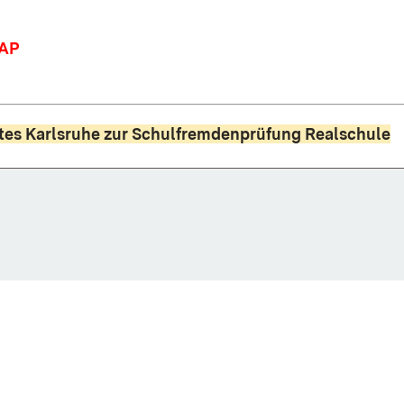
SAP
tes Karlsruhe zur Schulfremdenprüfung Realschule
nster)