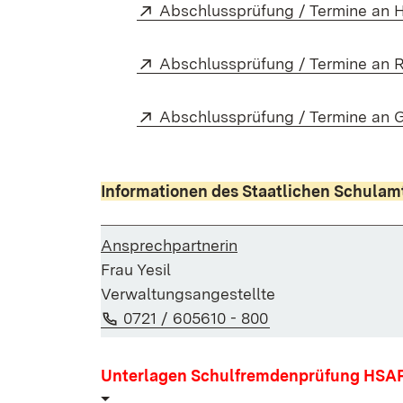
Extern:
Abschlussprüfung / Termine an 
Extern:
Abschlussprüfung / Termine an 
Extern:
Abschlussprüfung / Termine an 
Informationen des Staatlichen Schula
Ansprechpartnerin
Frau Yesil
Verwaltungsangestellte
Telefon:
(Öffnet in neuem 
0721 / 605610 - 800
Unterlagen Schulfremdenprüfung HSA